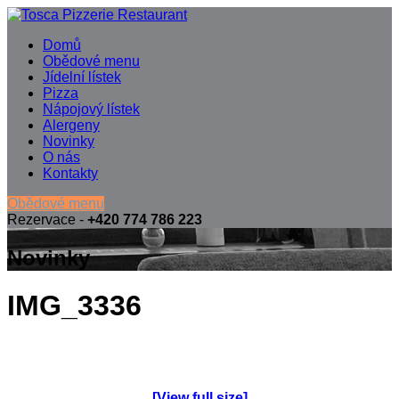
Domů
Obědové menu
Jídelní lístek
Pizza
Nápojový lístek
Alergeny
Novinky
O nás
Kontakty
Obědové menu
Rezervace -
+420 774 786 223
Novinky
IMG_3336
[View full size]