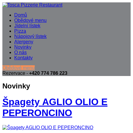
Domů
Obědové menu
Jídelní lístek
Pizza
Nápojový lístek
Alergeny
Novinky
O nás
Kontakty
Obědové menu
Rezervace -
+420 774 786 223
Novinky
Špagety AGLIO OLIO E
PEPERONCINO